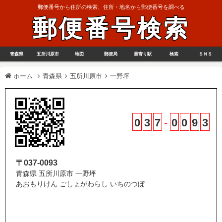
郵便番号から住所の検索、住所・地名から郵便番号を調べる
郵便番号検索
青森県
五所川原市
地図
郵便局
最寄り駅
検索
ＳＮＳ
ホーム
青森県
五所川原市
一野坪
0
3
7
-
0
0
9
3
〒037-0093
青森県 五所川原市 一野坪
あおもりけん ごしょがわらし いちのつぼ