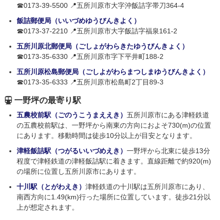
☎0173-39-5500 📍五所川原市大字沖飯詰字帯刀364-4
飯詰郵便局（いいづめゆうびんきよく）
☎0173-37-2210 📍五所川原市大字飯詰字福泉161-2
五所川原北郵便局（ごしょがわらきたゆうびんきょく）
☎0173-35-6330 📍五所川原市字下平井町188-2
五所川原松島郵便局（ごしよがわらまつしまゆうびんきよく）
☎0173-35-6333 📍五所川原市松島町2丁目89-3
一野坪の最寄り駅
五農校前駅（ごのうこうまええき）
五所川原市にある津軽鉄道
の五農校前駅は、一野坪から南東の方向におよそ730(m)の位置
にあります。移動時間は徒歩10分以上が目安となります。
津軽飯詰駅（つがるいいづめえき）
一野坪から北東に徒歩13分
程度で津軽鉄道の津軽飯詰駅に着きます。直線距離で約920(m)
の場所に位置し五所川原市にあります。
十川駅（とがわえき）
津軽鉄道の十川駅は五所川原市にあり、
南西方向に1.49(km)行った場所に位置しています。徒歩21分以
上が想定されます。