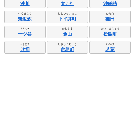
漆川
太刀打
沖飯詰
いくせもり
しもひらいまち
ひなた
幾世森
下平井町
雛田
ひとつや
かねやま
まつしまちょう
一ツ谷
金山
松島町
ふきはた
しきしまちょう
わかば
吹畑
敷島町
若葉