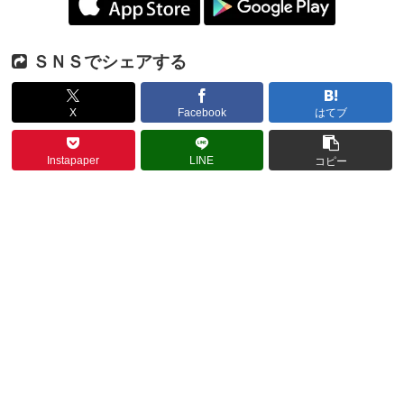
ＳＮＳでシェアする
X
Facebook
はてブ
Instapaper
LINE
コピー