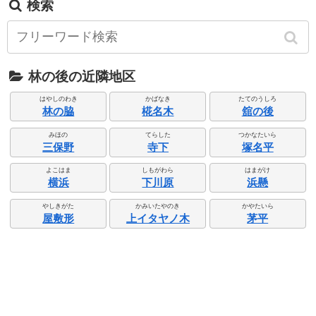
検索
林の後の近隣地区
はやしのわき
かばなき
たてのうしろ
林の脇
椛名木
舘の後
みほの
てらした
つかなたいら
三保野
寺下
塚名平
よこはま
しもがわら
はまがけ
横浜
下川原
浜懸
やしきがた
かみいたやのき
かやたいら
屋敷形
上イタヤノ木
茅平