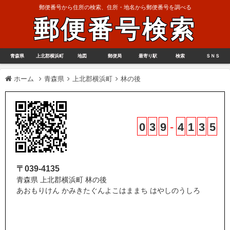
郵便番号から住所の検索、住所・地名から郵便番号を調べる
郵便番号検索
青森県
上北郡横浜町
地図
郵便局
最寄り駅
検索
ＳＮＳ
ホーム
青森県
上北郡横浜町
林の後
0
3
9
-
4
1
3
5
〒039-4135
青森県 上北郡横浜町 林の後
あおもりけん かみきたぐんよこはままち はやしのうしろ