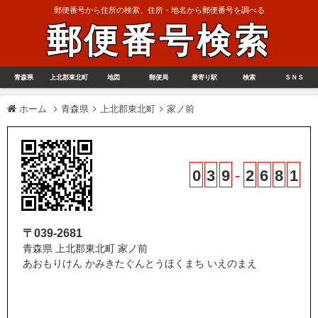
郵便番号から住所の検索、住所・地名から郵便番号を調べる
郵便番号検索
青森県
上北郡東北町
地図
郵便局
最寄り駅
検索
ＳＮＳ
ホーム
青森県
上北郡東北町
家ノ前
0
3
9
-
2
6
8
1
〒039-2681
青森県 上北郡東北町 家ノ前
あおもりけん かみきたぐんとうほくまち いえのまえ