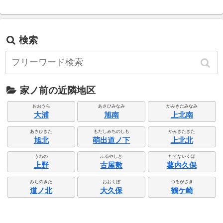
検索
家ノ前の近隣地区
おおうら
あさひみなみ
かみきたみなみ
大浦
旭南
上北南
あさひきた
もだしみちのしも
かみきたきた
旭北
萌出道ノ下
上北北
うわの
ふるやしき
たてないくぼ
上野
古屋敷
蓼内久保
みちのきた
おおくぼ
つるがさき
道ノ北
大久保
鶴ケ崎