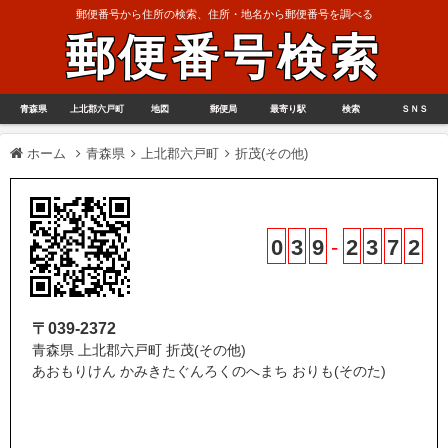
郵便番号から住所の検索、住所・地名から郵便番号を調べる
郵便番号検索
青森県
上北郡六戸町
地図
郵便局
最寄り駅
検索
ＳＮＳ
ホーム
青森県
上北郡六戸町
折茂(その他)
0
3
9
-
2
3
7
2
〒039-2372
青森県 上北郡六戸町 折茂(その他)
あおもりけん かみきたぐんろくのへまち おりも(そのた)