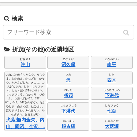
検索
折茂(その他)の近隣地区
おきやま
ぬまくぼ
みなみたい
沖山
沼久保
南平
いぬおとせ(うちかなや、うちや
さわ
しき
ま、おかぬま、かなざわ、かな
沢
四木
や、かみさびしろ、きこし、ご
んげんさわ、しき、しちひゃ
おりも
しもさびしろ
く、しもくぼ<174をのぞく>、
折茂
下淋代
しもさびしろ、たかもり、づめ
き、つぼけざわ<25、637、
641、643、647をのぞく>、なか
しもさびしろ
しちひゃく
やしき、ぬまくぼ、ねこはし、
下淋代
七百
ほりきりさわ、みなみたい、や
なぎさわ、おおまがり)
犬落瀬(内金矢、内
ねこはし
いぬおとせ
根古橋
犬落瀬
山、岡沼、金沢、..