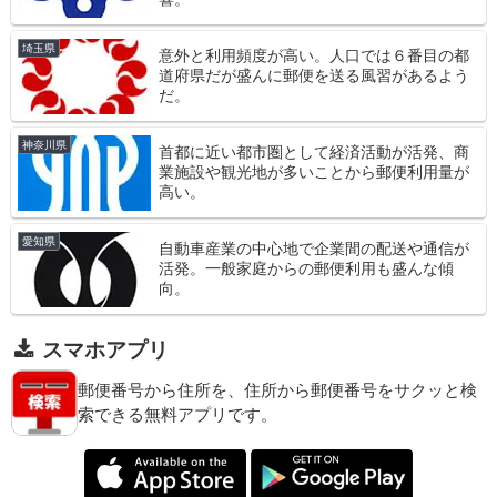
埼玉県
意外と利用頻度が高い。人口では６番目の都
道府県だが盛んに郵便を送る風習があるよう
だ。
神奈川県
首都に近い都市圏として経済活動が活発、商
業施設や観光地が多いことから郵便利用量が
高い。
愛知県
自動車産業の中心地で企業間の配送や通信が
活発。一般家庭からの郵便利用も盛んな傾
向。
スマホアプリ
郵便番号から住所を、住所から郵便番号をサクッと検
索できる無料アプリです。