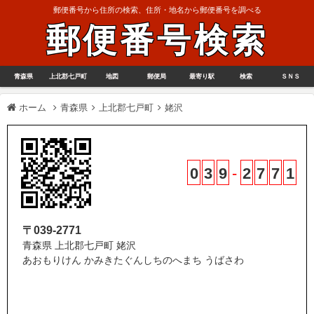
郵便番号から住所の検索、住所・地名から郵便番号を調べる
郵便番号検索
青森県
上北郡七戸町
地図
郵便局
最寄り駅
検索
ＳＮＳ
ホーム
青森県
上北郡七戸町
姥沢
0
3
9
-
2
7
7
1
〒039-2771
青森県 上北郡七戸町 姥沢
あおもりけん かみきたぐんしちのへまち うばさわ