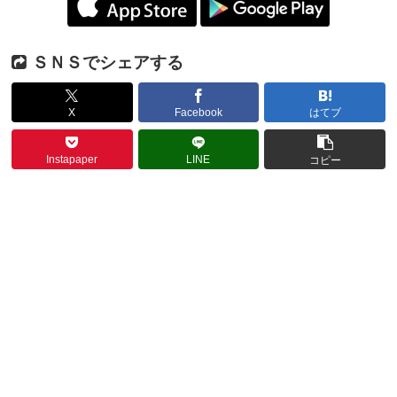
ＳＮＳでシェアする
X
Facebook
はてブ
Instapaper
LINE
コピー