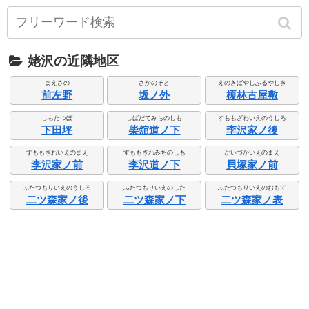
姥沢の近隣地区
まえさの
さかのそと
えのきばやしふるやしき
前左野
坂ノ外
榎林古屋敷
しもたつぼ
しばだてみちのしも
すももざわいえのうしろ
下田坪
柴舘道ノ下
李沢家ノ後
すももざわいえのまえ
すももざわみちのしも
かいづかいえのまえ
李沢家ノ前
李沢道ノ下
貝塚家ノ前
ふたつもりいえのうしろ
ふたつもりいえのした
ふたつもりいえのおもて
二ツ森家ノ後
二ツ森家ノ下
二ツ森家ノ表