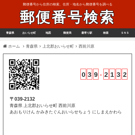
郵便番号から住所の検索、住所・地名から郵便番号を調べる
郵便番号検索
青森県
おいらせ町
地図
郵便局
最寄り駅
検索
ＳＮＳ
ホーム
青森県
上北郡おいらせ町
西前川原
0
3
9
-
2
1
3
2
〒039-2132
青森県 上北郡おいらせ町 西前川原
あおもりけん かみきたぐんおいらせちょう にしまえかわら