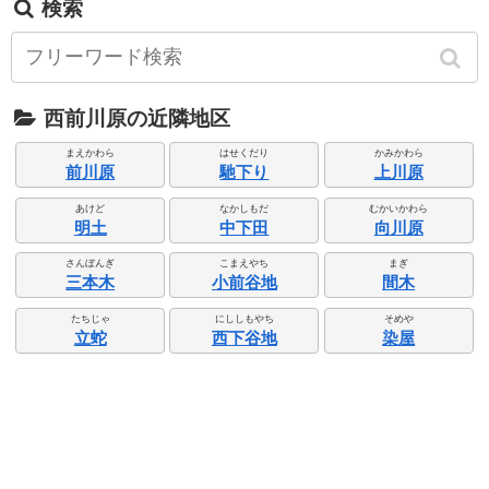
検索
西前川原の近隣地区
まえかわら
はせくだり
かみかわら
前川原
馳下り
上川原
あけど
なかしもだ
むかいかわら
明土
中下田
向川原
さんぼんぎ
こまえやち
まぎ
三本木
小前谷地
間木
たちじゃ
にししもやち
そめや
立蛇
西下谷地
染屋