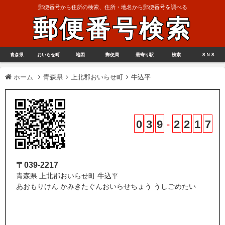
郵便番号から住所の検索、住所・地名から郵便番号を調べる
郵便番号検索
青森県
おいらせ町
地図
郵便局
最寄り駅
検索
ＳＮＳ
ホーム
青森県
上北郡おいらせ町
牛込平
0
3
9
-
2
2
1
7
〒039-2217
青森県 上北郡おいらせ町 牛込平
あおもりけん かみきたぐんおいらせちょう うしごめたい