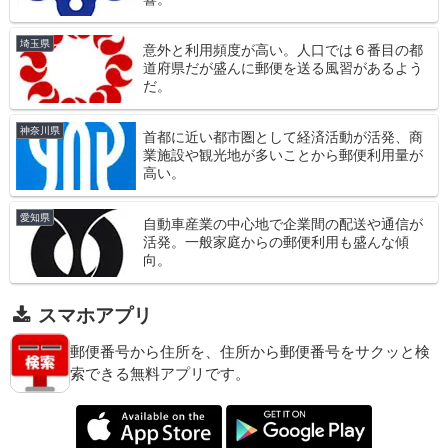
埼玉県
意外と利用頻度が高い。人口では６番目の都
道府県だが盛んに郵便を送る風習があるよう
だ。
神奈川県
首都に近い都市圏として経済活動が活発、商
業施設や観光地が多いことから郵便利用量が
高い。
愛知県
自動車産業の中心地で企業間の配送や通信が
活発。一般家庭からの郵便利用も盛んな傾
向。
スマホアプリ
郵便番号から住所を、住所から郵便番号をサクッと検
索できる無料アプリです。