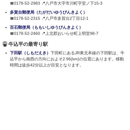
☎0178-52-2983 📍八戸市大字市川町字堂ノ下15-3
多賀台郵便局（たがだいゆうびんきよく）
☎0178-52-2315 📍八戸市多賀台2丁目12-1
百石郵便局（ももいしゆうびんきよく）
☎0178-52-2460 📍上北郡おいらせ町上明堂98-7
牛込平の最寄り駅
下田駅（しもだえき）
下田町にあるJR東北本線の下田駅は、牛
込平から南西の方向におよそ2.96(km)の位置にあります。移動
時間は徒歩42分以上が目安となります。