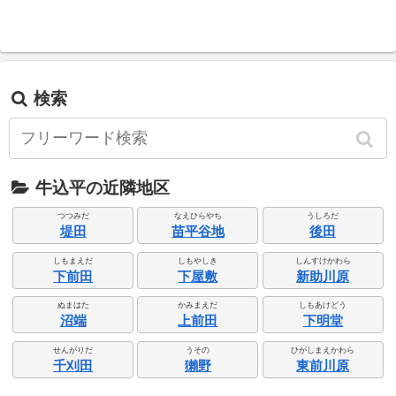
検索
牛込平の近隣地区
つつみだ
なえひらやち
うしろだ
堤田
苗平谷地
後田
しもまえだ
しもやしき
しんすけかわら
下前田
下屋敷
新助川原
ぬまはた
かみまえだ
しもあけどう
沼端
上前田
下明堂
せんがりだ
うその
ひがしまえかわら
千刈田
獺野
東前川原