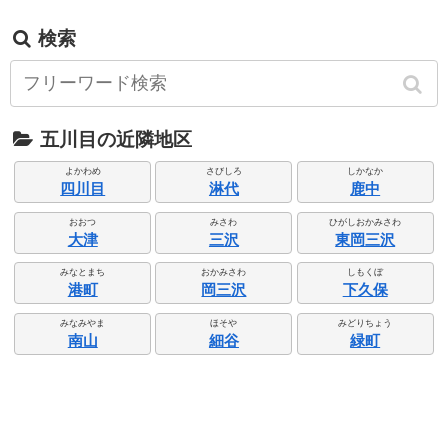
検索
五川目の近隣地区
よかわめ
さびしろ
しかなか
四川目
淋代
鹿中
おおつ
みさわ
ひがしおかみさわ
大津
三沢
東岡三沢
みなとまち
おかみさわ
しもくぼ
港町
岡三沢
下久保
みなみやま
ほそや
みどりちょう
南山
細谷
緑町