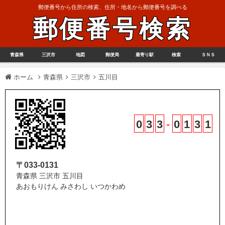
郵便番号から住所の検索、住所・地名から郵便番号を調べる
郵便番号検索
青森県
三沢市
地図
郵便局
最寄り駅
検索
ＳＮＳ
ホーム
青森県
三沢市
五川目
0
3
3
-
0
1
3
1
〒033-0131
青森県 三沢市 五川目
あおもりけん みさわし いつかわめ