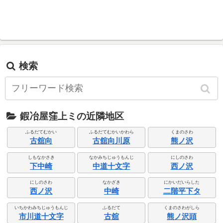
検索
鍜冶屋窪上ミの近隣地区
ふるだてむかい
ふるだてむかいかわら
くまのさわ
古舘向
古舘向川原
熊ノ沢
しもなかさき
なかみちじゅうもんじ
にしのさわ
下中崎
中道十文字
西ノ沢
にしのさわ
なかざき
にかいだいらした
西ノ沢
中崎
二階平下タ
いちかわみちじゅうもんじ
ふるだて
くまのさわがしら
市川道十文字
古舘
熊ノ沢頭