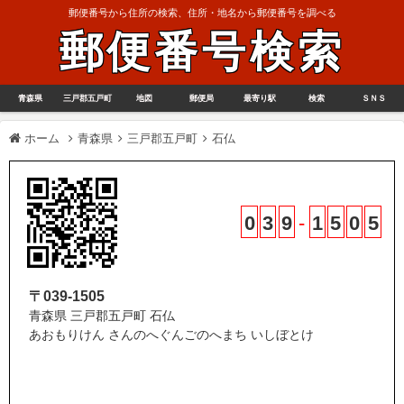
郵便番号から住所の検索、住所・地名から郵便番号を調べる
郵便番号検索
青森県
三戸郡五戸町
地図
郵便局
最寄り駅
検索
ＳＮＳ
ホーム
青森県
三戸郡五戸町
石仏
0
3
9
-
1
5
0
5
〒039-1505
青森県 三戸郡五戸町 石仏
あおもりけん さんのへぐんごのへまち いしぼとけ