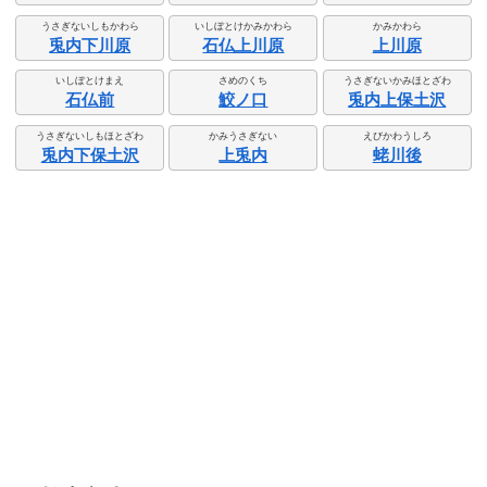
うさぎないしもかわら
いしぼとけかみかわら
かみかわら
兎内下川原
石仏上川原
上川原
いしぼとけまえ
さめのくち
うさぎないかみほとざわ
石仏前
鮫ノ口
兎内上保土沢
うさぎないしもほとざわ
かみうさぎない
えびかわうしろ
兎内下保土沢
上兎内
蛯川後