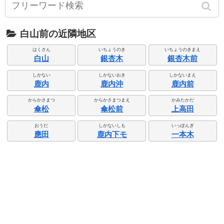
白山前の近隣地区
はくさん
いちょうのき
いちょうのきまえ
白山
銀杏木
銀杏木前
しかない
しかないおき
しかないまえ
鹿内
鹿内沖
鹿内前
からかさまつ
からかさまつまえ
かみたかだ
傘松
傘松前
上高田
おうだ
しかないしも
いっぽんぎ
應田
鹿内下モ
一本木