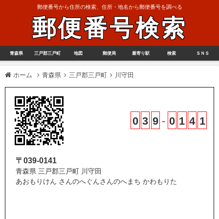
郵便番号から住所の検索、住所・地名から郵便番号を調べる
郵便番号検索
青森県
三戸郡三戸町
地図
郵便局
最寄り駅
検索
ＳＮＳ
ホーム
青森県
三戸郡三戸町
川守田
0
3
9
-
0
1
4
1
〒039-0141
青森県 三戸郡三戸町 川守田
あおもりけん さんのへぐんさんのへまち かわもりた