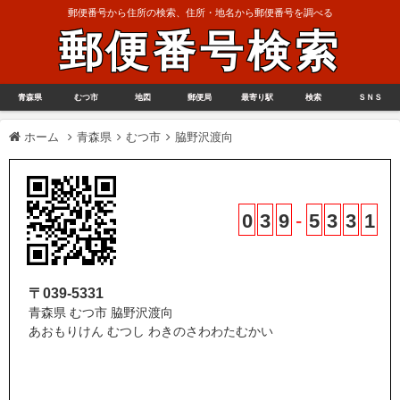
郵便番号から住所の検索、住所・地名から郵便番号を調べる
郵便番号検索
青森県
むつ市
地図
郵便局
最寄り駅
検索
ＳＮＳ
ホーム
青森県
むつ市
脇野沢渡向
0
3
9
-
5
3
3
1
〒039-5331
青森県 むつ市 脇野沢渡向
あおもりけん むつし わきのさわわたむかい