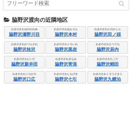
脇野沢渡向の近隣地区
わきのさわせのかわめ
わきのさわほんそん
わきのさわたのかしら
脇野沢瀬野川目
脇野沢本村
脇野沢田ノ頭
わきのさわかつらざわ
わきのさわくろいわ
わきのさわたつうち
脇野沢桂沢
脇野沢黒岩
脇野沢辰内
わきのさわにいだ
わきのさわきなみ
わきのさわたこだ
脇野沢新井田
脇野沢寄浪
脇野沢蛸田
わきのさわくちひろ
わきのさわしちびき
わきのさわくそうどまり
脇野沢口広
脇野沢七引
脇野沢九艘泊