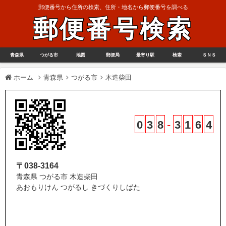
郵便番号から住所の検索、住所・地名から郵便番号を調べる
郵便番号検索
青森県
つがる市
地図
郵便局
最寄り駅
検索
ＳＮＳ
ホーム
青森県
つがる市
木造柴田
0
3
8
-
3
1
6
4
〒038-3164
青森県 つがる市 木造柴田
あおもりけん つがるし きづくりしばた