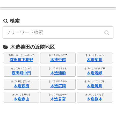
検索
木造柴田の近隣地区
もりたちょうしもあいの
きづくりなかだて
きづくりきくかわ
森田町下相野
木造中館
木造菊川
もりたちょうなかた
きづくりうらふね
きづくりわかみどり
森田町中田
木造浦船
木造若緑
きづくりはぎながれ
きづくりひろおか
きづくりにごりがわ
木造萩流
木造広岡
木造濁川
きづくりもりやま
きづくりわかみや
きづくりさくらぎ
木造森山
木造若宮
木造桜木