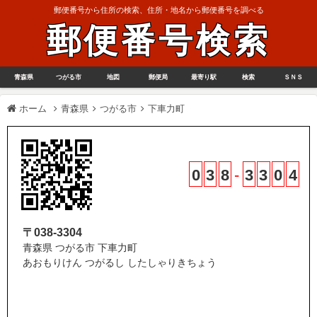
郵便番号から住所の検索、住所・地名から郵便番号を調べる
郵便番号検索
青森県
つがる市
地図
郵便局
最寄り駅
検索
ＳＮＳ
ホーム
青森県
つがる市
下車力町
0
3
8
-
3
3
0
4
〒038-3304
青森県 つがる市 下車力町
あおもりけん つがるし したしゃりきちょう