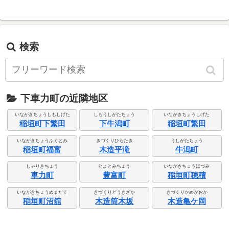
検索
下車力町の近隣地区
いながきちょうしもしげた
しもうしがたちょう
いながきちょうしげた
稲垣町下繁田
下牛潟町
稲垣町繁田
いながきちょうふくとみ
きづくりひらたき
うしがたちょう
稲垣町福富
木造平滝
牛潟町
しゃりきちょう
とよとみちょう
いながきちょうほづみ
車力町
豊富町
稲垣町穂積
いながきちょうぬまだて
きづくりどうきざか
きづくりかめがおか
稲垣町沼舘
木造筒木坂
木造亀ケ岡