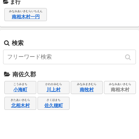
ま行
みなみあいきむらいちえん
南相木村一円
検索
南佐久郡
こうみまち
かわかみむら
みなみまきむら
みなみあいきむら
小海町
川上村
南牧村
南相木村
きたあいきむら
さくほまち
北相木村
佐久穂町