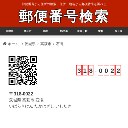
郵便番号から住所の検索、住所・地名から郵便番号を調べる
郵便番号検索
茨城県
高萩市
地図
郵便局
最寄り駅
検索
ＳＮＳ
ホーム
茨城県
高萩市
石滝
3
1
8
-
0
0
2
2
〒318-0022
茨城県 高萩市 石滝
いばらきけん たかはぎし いしたき