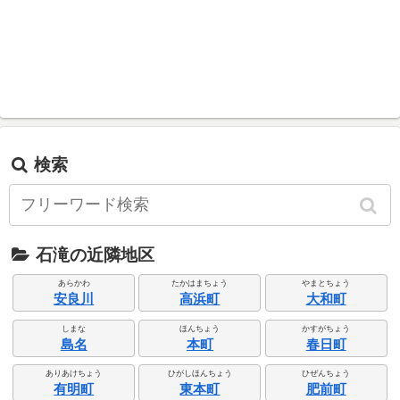
検索
石滝の近隣地区
あらかわ
たかはまちょう
やまとちょう
安良川
高浜町
大和町
しまな
ほんちょう
かすがちょう
島名
本町
春日町
ありあけちょう
ひがしほんちょう
ひぜんちょう
有明町
東本町
肥前町