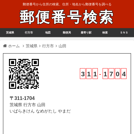
郵便番号から住所の検索、住所・地名から郵便番号を調べる
郵便番号検索
茨城県
行方市
地図
郵便局
最寄り駅
検索
ＳＮＳ
ホーム
茨城県
行方市
山田
3
1
1
-
1
7
0
4
〒311-1704
茨城県 行方市 山田
いばらきけん なめがたし やまだ