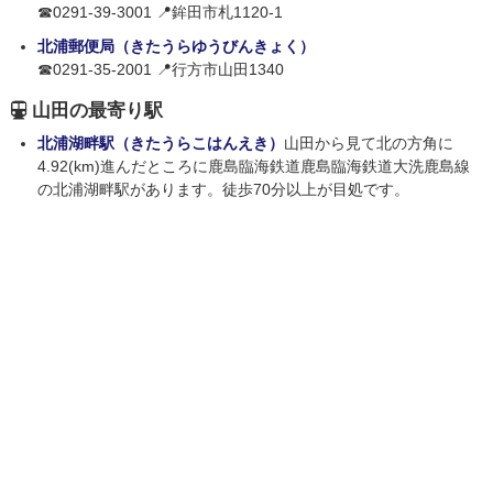
☎0291-39-3001 📍鉾田市札1120-1
北浦郵便局（きたうらゆうびんきょく）
☎0291-35-2001 📍行方市山田1340
山田の最寄り駅
北浦湖畔駅（きたうらこはんえき）
山田から見て北の方角に
4.92(km)進んだところに鹿島臨海鉄道鹿島臨海鉄道大洗鹿島線
の北浦湖畔駅があります。徒歩70分以上が目処です。