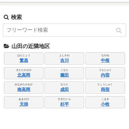
検索
山田の近隣地区
はんじょう
よしかわ
なかね
繁昌
吉川
中根
きたたかおか
こもた
うちじゅく
北高岡
籠田
内宿
みなみたかおか
なりた
りょうしゅく
南高岡
成田
両宿
あまがけ
すぎだいら
こまき
天掛
杉平
小牧