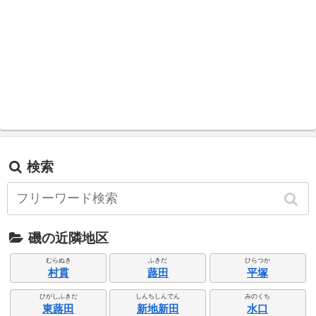
検索
磯の近隣地区
むらぬき
ふきだ
ひらつか
村貫
蕗田
平塚
ひがしふきだ
しんちしんでん
みのくち
東蕗田
新地新田
水口