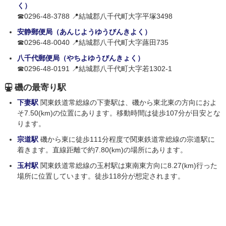
く）
☎0296-48-3788 📍結城郡八千代町大字平塚3498
安静郵便局（あんじようゆうびんきよく）
☎0296-48-0040 📍結城郡八千代町大字蕗田735
八千代郵便局（やちよゆうびんきょく）
☎0296-48-0191 📍結城郡八千代町大字若1302-1
磯の最寄り駅
下妻駅
関東鉄道常総線の下妻駅は、磯から東北東の方向におよ
そ7.50(km)の位置にあります。移動時間は徒歩107分が目安とな
ります。
宗道駅
磯から東に徒歩111分程度で関東鉄道常総線の宗道駅に
着きます。直線距離で約7.80(km)の場所にあります。
玉村駅
関東鉄道常総線の玉村駅は東南東方向に8.27(km)行った
場所に位置しています。徒歩118分が想定されます。