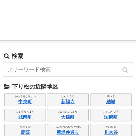
検索
下り松の近隣地区
ちゅうおうちょう
しんぷくじ
ゆうき
中央町
新福寺
結城
じょうなんまち
おおはしちょう
こくぶちょう
城南町
大橋町
国府町
かなくぼ
しんつつみなかどおり
かわきや
鹿窪
新堤仲通り
川木谷