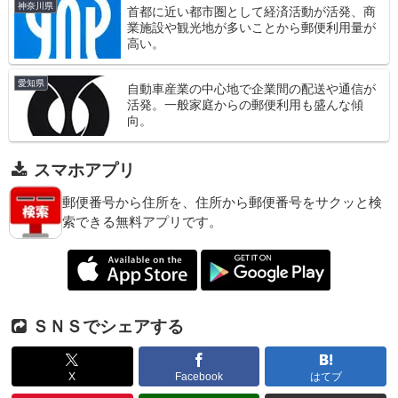
神奈川県
首都に近い都市圏として経済活動が活発、商
業施設や観光地が多いことから郵便利用量が
高い。
愛知県
自動車産業の中心地で企業間の配送や通信が
活発。一般家庭からの郵便利用も盛んな傾
向。
スマホアプリ
郵便番号から住所を、住所から郵便番号をサクッと検
索できる無料アプリです。
ＳＮＳでシェアする
X
Facebook
はてブ