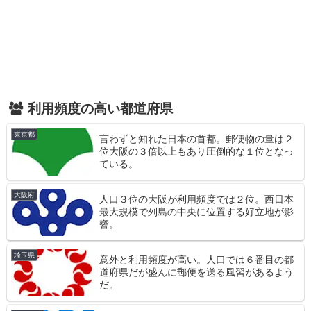
利用頻度の高い都道府県
東京都
言わずと知れた日本の首都。郵便物の量は２
位大阪の３倍以上もあり圧倒的な１位となっ
ている。
大阪府
人口３位の大阪が利用頻度では２位。西日本
最大規模で列島の中央に位置する好立地が影
響。
埼玉県
意外と利用頻度が高い。人口では６番目の都
道府県だが盛んに郵便を送る風習があるよう
だ。