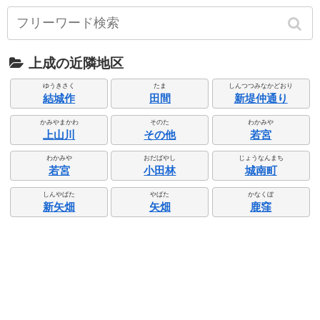
上成の近隣地区
ゆうきさく
たま
しんつつみなかどおり
結城作
田間
新堤仲通り
かみやまかわ
そのた
わかみや
上山川
その他
若宮
わかみや
おだばやし
じょうなんまち
若宮
小田林
城南町
しんやばた
やばた
かなくぼ
新矢畑
矢畑
鹿窪