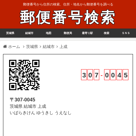
郵便番号から住所の検索、住所・地名から郵便番号を調べる
郵便番号検索
茨城県
結城市
地図
郵便局
最寄り駅
検索
ＳＮＳ
ホーム
茨城県
結城市
上成
3
0
7
-
0
0
4
5
〒307-0045
茨城県 結城市 上成
いばらきけん ゆうきし うえなし