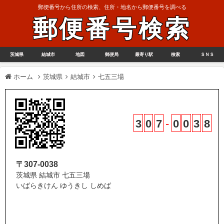
郵便番号から住所の検索、住所・地名から郵便番号を調べる
郵便番号検索
茨城県
結城市
地図
郵便局
最寄り駅
検索
ＳＮＳ
ホーム
茨城県
結城市
七五三場
3
0
7
-
0
0
3
8
〒307-0038
茨城県 結城市 七五三場
いばらきけん ゆうきし しめば