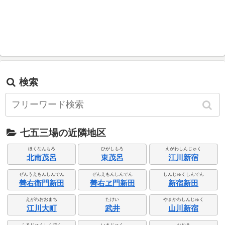
検索
七五三場の近隣地区
ほくなんもろ
ひがしもろ
えがわしんじゅく
北南茂呂
東茂呂
江川新宿
ぜんうえもんしんでん
ぜんえもんしんでん
しんじゅくしんでん
善右衛門新田
善右ヱ門新田
新宿新田
えがわおおまち
たけい
やまかわしんじゅく
江川大町
武井
山川新宿
ふるじゅくしんでん
いまじゅく
おおき