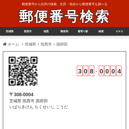
郵便番号から住所の検索、住所・地名から郵便番号を調べる
郵便番号検索
茨城県
筑西市
地図
郵便局
最寄り駅
検索
ＳＮＳ
ホーム
茨城県
筑西市
国府田
3
0
8
-
0
0
0
4
〒308-0004
茨城県 筑西市 国府田
いばらきけん ちくせいし こうだ