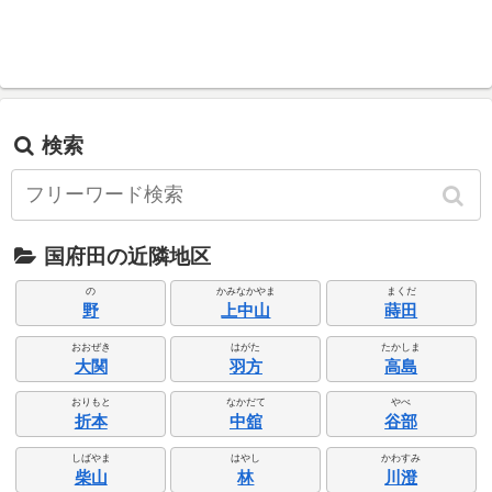
検索
国府田の近隣地区
の
かみなかやま
まくだ
野
上中山
蒔田
おおぜき
はがた
たかしま
大関
羽方
高島
おりもと
なかだて
やべ
折本
中舘
谷部
しばやま
はやし
かわすみ
柴山
林
川澄