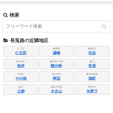
検索
長兎路の近隣地区
にこだ
ゆざき
すみよし
仁古田
湯崎
住吉
かしわい
なむさんづけ
あご
柏井
随分附
安居
そのた
おしのべ
あさひまち
その他
押辺
旭町
はじ
おおごやま
やのした
土師
大古山
矢野下