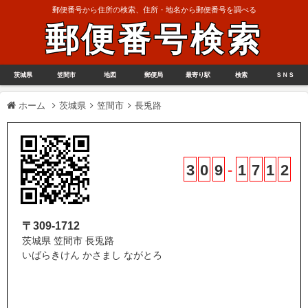
郵便番号から住所の検索、住所・地名から郵便番号を調べる
郵便番号検索
茨城県
笠間市
地図
郵便局
最寄り駅
検索
ＳＮＳ
ホーム
茨城県
笠間市
長兎路
3
0
9
-
1
7
1
2
〒309-1712
茨城県 笠間市 長兎路
いばらきけん かさまし ながとろ