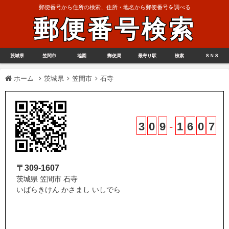
郵便番号から住所の検索、住所・地名から郵便番号を調べる
郵便番号検索
茨城県
笠間市
地図
郵便局
最寄り駅
検索
ＳＮＳ
ホーム
茨城県
笠間市
石寺
3
0
9
-
1
6
0
7
〒309-1607
茨城県 笠間市 石寺
いばらきけん かさまし いしでら