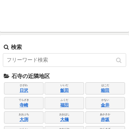
検索
石寺の近隣地区
ひざわ
いいだ
はこだ
日沢
飯田
箱田
てらざき
ふくだ
かない
寺崎
福田
金井
おおぶち
おおはし
あかさか
大渕
大橋
赤坂
いしい
かたにわ
ひくさば