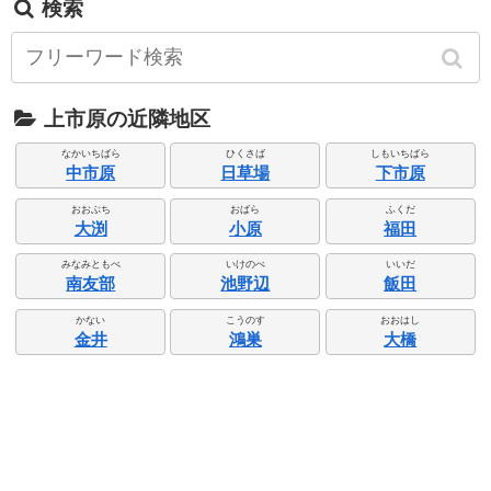
検索
上市原の近隣地区
なかいちばら
ひくさば
しもいちばら
中市原
日草場
下市原
おおぶち
おばら
ふくだ
大渕
小原
福田
みなみともべ
いけのべ
いいだ
南友部
池野辺
飯田
かない
こうのす
おおはし
金井
鴻巣
大橋