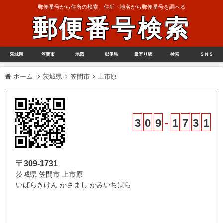
郵便番号から住所の検索、住所・地名から郵便番号を調べる
郵便番号検索
茨城県
笠間市
地図
郵便局
最寄り駅
検索
ＳＮＳ
ホーム
茨城県
笠間市
上市原
3
0
9
-
1
7
3
1
〒309-1731
茨城県 笠間市 上市原
いばらきけん かさまし かみいちばら