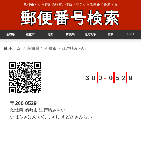
郵便番号から住所の検索、住所・地名から郵便番号を調べる
郵便番号検索
茨城県
稲敷市
地図
郵便局
最寄り駅
検索
ＳＮＳ
ホーム
茨城県
稲敷市
江戸崎みらい
3
0
0
-
0
5
2
9
〒300-0529
茨城県 稲敷市 江戸崎みらい
いばらきけん いなしきし えどさきみらい