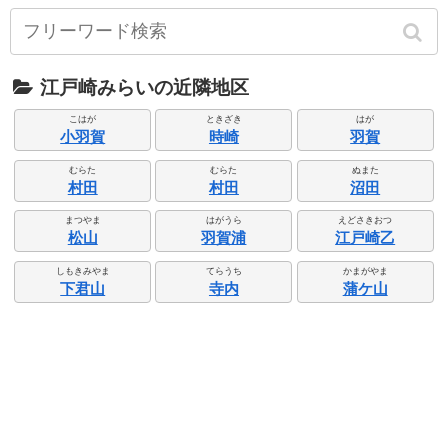
江戸崎みらいの近隣地区
こはが
ときざき
はが
小羽賀
時崎
羽賀
むらた
むらた
ぬまた
村田
村田
沼田
まつやま
はがうら
えどさきおつ
松山
羽賀浦
江戸崎乙
しもきみやま
てらうち
かまがやま
下君山
寺内
蒲ケ山