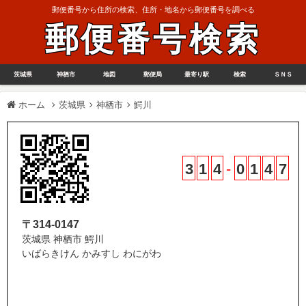
郵便番号から住所の検索、住所・地名から郵便番号を調べる
郵便番号検索
茨城県
神栖市
地図
郵便局
最寄り駅
検索
ＳＮＳ
ホーム
茨城県
神栖市
鰐川
3
1
4
-
0
1
4
7
〒314-0147
茨城県 神栖市 鰐川
いばらきけん かみすし わにがわ