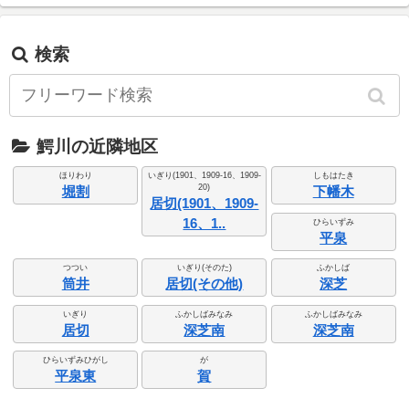
検索
鰐川の近隣地区
ほりわり
いぎり(1901、1909-16、1909-
しもはたき
20)
堀割
下幡木
居切(1901、1909-
16、1..
ひらいずみ
平泉
つつい
いぎり(そのた)
ふかしば
筒井
居切(その他)
深芝
いぎり
ふかしばみなみ
ふかしばみなみ
居切
深芝南
深芝南
ひらいずみひがし
が
平泉東
賀