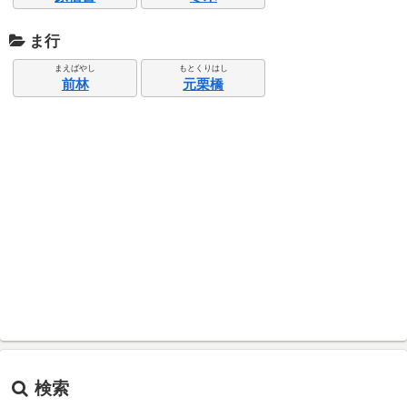
ま行
まえばやし
もとくりはし
前林
元栗橋
検索