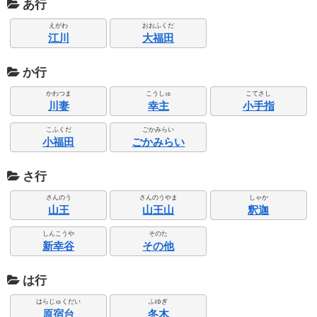
あ行
えがわ
おおふくだ
江川
大福田
か行
かわつま
こうしゅ
こてさし
川妻
幸主
小手指
こふくだ
ごかみらい
小福田
ごかみらい
さ行
さんのう
さんのうやま
しゃか
山王
山王山
釈迦
しんこうや
そのた
新幸谷
その他
は行
はらじゅくだい
ふゆぎ
原宿台
冬木