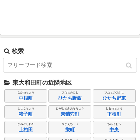
検索
東大和田町の近隣地区
なかねちょう
ひたちのにし
ひたちのひがし
中根町
ひたち野西
ひたち野東
ししこちょう
ひがしまみあなちょう
しもねちょう
猪子町
東猯穴町
下根町
かみかしわだ
さかえちょう
ちゅうおう
上柏田
栄町
中央
たぐう
たぐうちょう
かしわだちょう