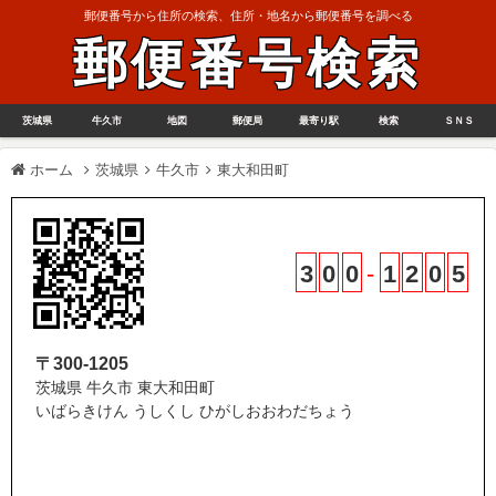
郵便番号から住所の検索、住所・地名から郵便番号を調べる
郵便番号検索
茨城県
牛久市
地図
郵便局
最寄り駅
検索
ＳＮＳ
ホーム
茨城県
牛久市
東大和田町
3
0
0
-
1
2
0
5
〒300-1205
茨城県 牛久市 東大和田町
いばらきけん うしくし ひがしおおわだちょう