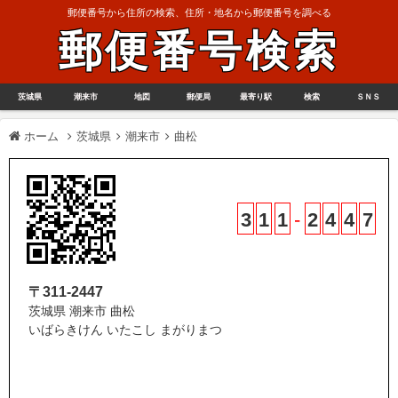
郵便番号から住所の検索、住所・地名から郵便番号を調べる
郵便番号検索
茨城県
潮来市
地図
郵便局
最寄り駅
検索
ＳＮＳ
ホーム
茨城県
潮来市
曲松
3
1
1
-
2
4
4
7
〒311-2447
茨城県 潮来市 曲松
いばらきけん いたこし まがりまつ