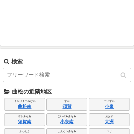
検索
曲松の近隣地区
まがりまつみなみ
すか
こいずみ
曲松南
須賀
小泉
すかみなみ
こいずみみなみ
おおす
須賀南
小泉南
大洲
ふったか
しんぐうみなみ
つじ