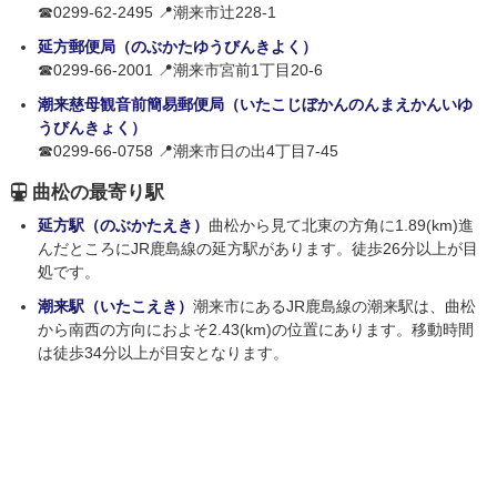
☎0299-62-2495 📍潮来市辻228-1
延方郵便局（のぶかたゆうびんきよく）
☎0299-66-2001 📍潮来市宮前1丁目20-6
潮来慈母観音前簡易郵便局（いたこじぼかんのんまえかんいゆ
うびんきょく）
☎0299-66-0758 📍潮来市日の出4丁目7-45
曲松の最寄り駅
延方駅（のぶかたえき）
曲松から見て北東の方角に1.89(km)進
んだところにJR鹿島線の延方駅があります。徒歩26分以上が目
処です。
潮来駅（いたこえき）
潮来市にあるJR鹿島線の潮来駅は、曲松
から南西の方向におよそ2.43(km)の位置にあります。移動時間
は徒歩34分以上が目安となります。