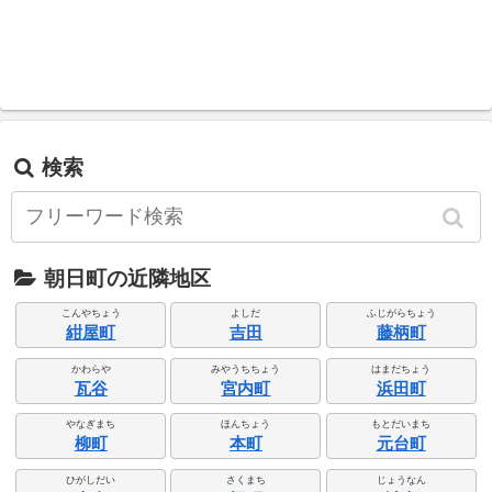
検索
朝日町の近隣地区
こんやちょう
よしだ
ふじがらちょう
紺屋町
吉田
藤柄町
かわらや
みやうちちょう
はまだちょう
瓦谷
宮内町
浜田町
やなぎまち
ほんちょう
もとだいまち
柳町
本町
元台町
ひがしだい
さくまち
じょうなん