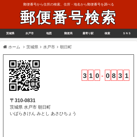
郵便番号から住所の検索、住所・地名から郵便番号を調べる
郵便番号検索
茨城県
水戸市
地図
郵便局
最寄り駅
検索
ＳＮＳ
ホーム
茨城県
水戸市
朝日町
3
1
0
-
0
8
3
1
〒310-0831
茨城県 水戸市 朝日町
いばらきけん みとし あさひちょう