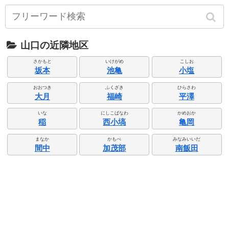
山口の近隣地区
さかもと
いけがめ
こしお
坂本
池亀
小塩
おおつき
ふくざき
ひらさわ
大月
福崎
平澤
いな
にしこばなわ
かめおか
稲
西小塙
亀岡
まなか
かもべ
みなみいいだ
間中
加茂部
南飯田