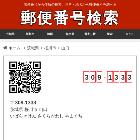
郵便番号から住所の検索、住所・地名から郵便番号を調べる
郵便番号検索
茨城県
桜川市
地図
郵便局
最寄り駅
検索
ＳＮＳ
ホーム
茨城県
桜川市
山口
3
0
9
-
1
3
3
3
〒309-1333
茨城県 桜川市 山口
いばらきけん さくらがわし やまぐち