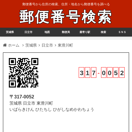
郵便番号から住所の検索、住所・地名から郵便番号を調べる
郵便番号検索
茨城県
日立市
地図
郵便局
最寄り駅
検索
ＳＮＳ
ホーム
茨城県
日立市
東滑川町
3
1
7
-
0
0
5
2
〒317-0052
茨城県 日立市 東滑川町
いばらきけん ひたちし ひがしなめかわちょう