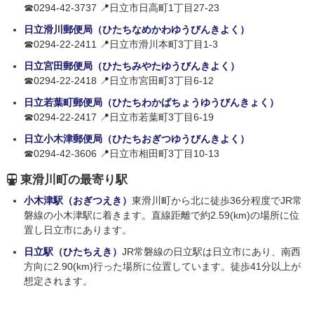
☎0294-42-3737 📍日立市日高町1丁目27-23
日立滑川郵便局（ひたちなめかわゆうびんきよく）
☎0294-22-2411 📍日立市滑川本町3丁目1-3
日立宮田郵便局（ひたちみやたゆうびんきよく）
☎0294-22-2418 📍日立市宮田町3丁目6-12
日立若葉町郵便局（ひたちわかばちょうゆうびんきょく）
☎0294-22-2417 📍日立市若葉町3丁目6-19
日立小木津郵便局（ひたちおぎつゆうびんきよく）
☎0294-42-3606 📍日立市相田町3丁目10-13
東滑川町の最寄り駅
小木津駅（おぎつえき）
東滑川町から北に徒歩36分程度でJR常
磐線の小木津駅に着きます。直線距離で約2.59(km)の場所に位
置し日立市にあります。
日立駅（ひたちえき）
JR常磐線の日立駅は日立市にあり、南西
方向に2.90(km)行った場所に位置しています。徒歩41分以上が
想定されます。