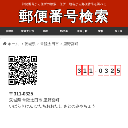
郵便番号から住所の検索、住所・地名から郵便番号を調べる
郵便番号検索
茨城県
常陸太田市
地図
郵便局
最寄り駅
検索
ＳＮＳ
ホーム
茨城県
常陸太田市
里野宮町
3
1
1
-
0
3
2
5
〒311-0325
茨城県 常陸太田市 里野宮町
いばらきけん ひたちおおたし さとのみやちょう