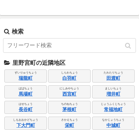
検索
里野宮町の近隣地区
ずいりゅうちょう
しらわちょう
たわたりちょう
瑞龍町
白羽町
田渡町
ばばちょう
にしみやちょう
ましいちょう
馬場町
西宮町
増井町
はせちょう
ちのねちょう
じょうふくじちょう
長谷町
茅根町
常福地町
しもおおかどちょう
さかえちょう
なかじょうちょう
下大門町
栄町
中城町