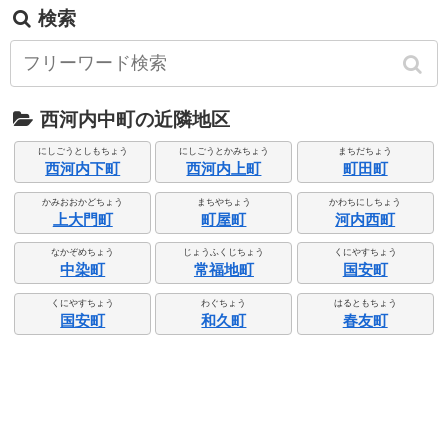
検索
西河内中町の近隣地区
にしごうとしもちょう
にしごうとかみちょう
まちだちょう
西河内下町
西河内上町
町田町
かみおおかどちょう
まちやちょう
かわちにしちょう
上大門町
町屋町
河内西町
なかぞめちょう
じょうふくじちょう
くにやすちょう
中染町
常福地町
国安町
くにやすちょう
わぐちょう
はるともちょう
国安町
和久町
春友町