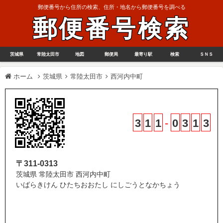
郵便番号から住所の検索、住所・地名から郵便番号を調べる
郵便番号検索
茨城県
常陸太田市
地図
郵便局
最寄り駅
検索
ＳＮＳ
ホーム
茨城県
常陸太田市
西河内中町
3
1
1
-
0
3
1
3
〒311-0313
茨城県 常陸太田市 西河内中町
いばらきけん ひたちおおたし にしごうとなかちょう