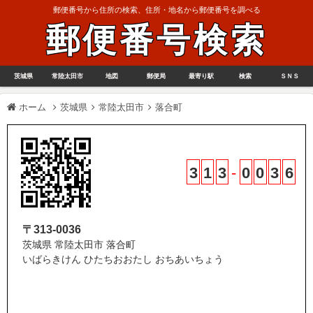
郵便番号から住所の検索、住所・地名から郵便番号を調べる
郵便番号検索
茨城県
常陸太田市
地図
郵便局
最寄り駅
検索
ＳＮＳ
ホーム
茨城県
常陸太田市
落合町
3
1
3
-
0
0
3
6
〒313-0036
茨城県 常陸太田市 落合町
いばらきけん ひたちおおたし おちあいちょう