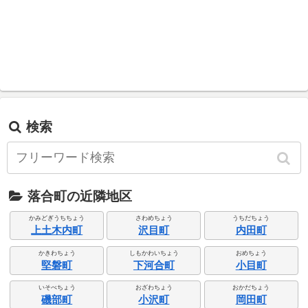
検索
落合町の近隣地区
かみどぎうちちょう
さわめちょう
うちだちょう
上土木内町
沢目町
内田町
かきわちょう
しもかわいちょう
おめちょう
堅磐町
下河合町
小目町
いそべちょう
おざわちょう
おかだちょう
磯部町
小沢町
岡田町