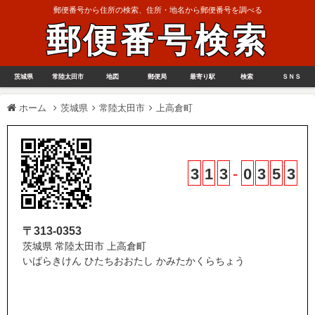
郵便番号から住所の検索、住所・地名から郵便番号を調べる
郵便番号検索
茨城県
常陸太田市
地図
郵便局
最寄り駅
検索
ＳＮＳ
ホーム
茨城県
常陸太田市
上高倉町
3
1
3
-
0
3
5
3
〒313-0353
茨城県 常陸太田市 上高倉町
いばらきけん ひたちおおたし かみたかくらちょう