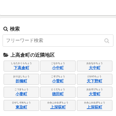
検索
上高倉町の近隣地区
しもたかくらちょう
こなかちょう
おおなかちょう
下高倉町
小中町
大中町
おりはしちょう
こすげちょう
けがのちょう
折橋町
小菅町
天下野町
こづまちょう
とくだちょう
おおすげちょう
小妻町
徳田町
大菅町
ひがしぞめちょう
かみふかおぎちょう
かみふかおぎちょう
東染町
上深荻町
上深荻町