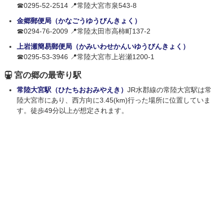
☎0295-52-2514 📍常陸大宮市泉543-8
金郷郵便局（かなごうゆうびんきょく）
☎0294-76-2009 📍常陸太田市高柿町137-2
上岩瀬簡易郵便局（かみいわせかんいゆうびんきょく）
☎0295-53-3946 📍常陸大宮市上岩瀬1200-1
宮の郷の最寄り駅
常陸大宮駅（ひたちおおみやえき）
JR水郡線の常陸大宮駅は常
陸大宮市にあり、西方向に3.45(km)行った場所に位置していま
す。徒歩49分以上が想定されます。