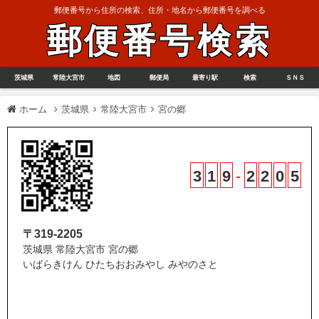
郵便番号から住所の検索、住所・地名から郵便番号を調べる
郵便番号検索
茨城県
常陸大宮市
地図
郵便局
最寄り駅
検索
ＳＮＳ
ホーム
茨城県
常陸大宮市
宮の郷
3
1
9
-
2
2
0
5
〒319-2205
茨城県 常陸大宮市 宮の郷
いばらきけん ひたちおおみやし みやのさと