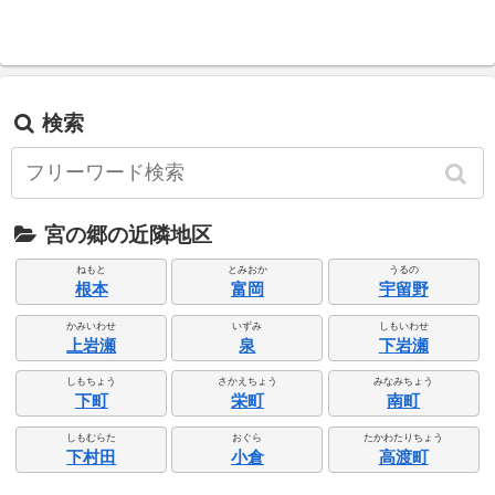
検索
宮の郷の近隣地区
ねもと
とみおか
うるの
根本
富岡
宇留野
かみいわせ
いずみ
しもいわせ
上岩瀬
泉
下岩瀬
しもちょう
さかえちょう
みなみちょう
下町
栄町
南町
しもむらた
おぐら
たかわたりちょう
下村田
小倉
高渡町