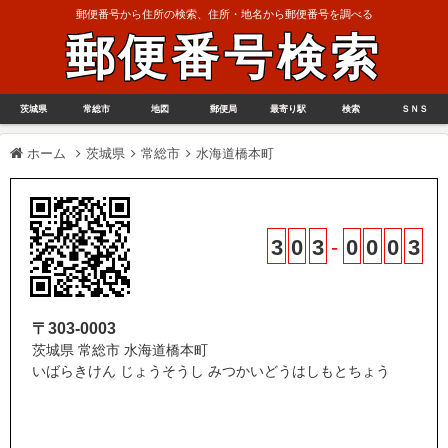
郵便番号から住所の検索、住所・地名から郵便番号を調べる
郵便番号検索
茨城県
常総市
地図
郵便局
最寄り駅
検索
ＳＮＳ
ホーム
茨城県
常総市
水海道橋本町
3
0
3
-
0
0
0
3
〒303-0003
茨城県 常総市 水海道橋本町
いばらきけん じょうそうし みつかいどうはしもとちょう