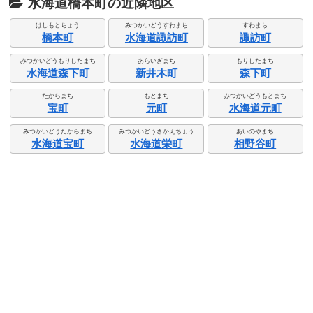
水海道橋本町の近隣地区
はしもとちょう
みつかいどうすわまち
すわまち
橋本町
水海道諏訪町
諏訪町
みつかいどうもりしたまち
あらいぎまち
もりしたまち
水海道森下町
新井木町
森下町
たからまち
もとまち
みつかいどうもとまち
宝町
元町
水海道元町
みつかいどうたからまち
みつかいどうさかえちょう
あいのやまち
水海道宝町
水海道栄町
相野谷町