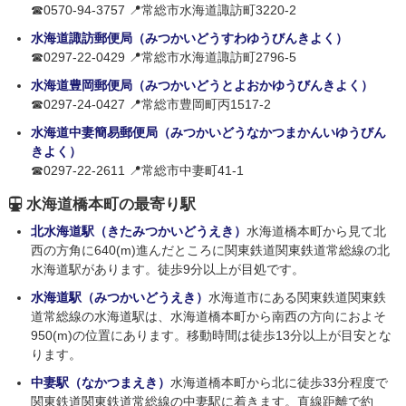
☎0570-94-3757 📍常総市水海道諏訪町3220-2
水海道諏訪郵便局（みつかいどうすわゆうびんきよく）
☎0297-22-0429 📍常総市水海道諏訪町2796-5
水海道豊岡郵便局（みつかいどうとよおかゆうびんきよく）
☎0297-24-0427 📍常総市豊岡町丙1517-2
水海道中妻簡易郵便局（みつかいどうなかつまかんいゆうびん
きよく）
☎0297-22-2611 📍常総市中妻町41-1
水海道橋本町の最寄り駅
北水海道駅（きたみつかいどうえき）
水海道橋本町から見て北
西の方角に640(m)進んだところに関東鉄道関東鉄道常総線の北
水海道駅があります。徒歩9分以上が目処です。
水海道駅（みつかいどうえき）
水海道市にある関東鉄道関東鉄
道常総線の水海道駅は、水海道橋本町から南西の方向におよそ
950(m)の位置にあります。移動時間は徒歩13分以上が目安とな
ります。
中妻駅（なかつまえき）
水海道橋本町から北に徒歩33分程度で
関東鉄道関東鉄道常総線の中妻駅に着きます。直線距離で約