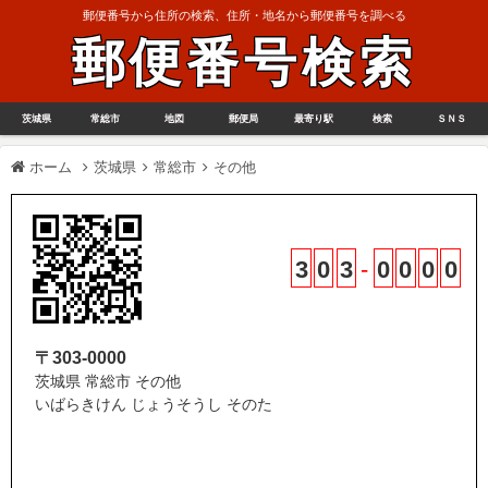
郵便番号から住所の検索、住所・地名から郵便番号を調べる
郵便番号検索
茨城県
常総市
地図
郵便局
最寄り駅
検索
ＳＮＳ
ホーム
茨城県
常総市
その他
3
0
3
-
0
0
0
0
〒303-0000
茨城県 常総市 その他
いばらきけん じょうそうし そのた