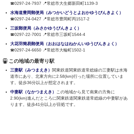
☎0297-24-7937 📍常総市大生郷新田町1139-3
水海道豊岡郵便局（みつかいどうとよおかゆうびんきよく）
☎0297-24-0427 📍常総市豊岡町丙1517-2
三坂郵便局（みさかゆうびんきょく）
☎0297-22-7001 📍常総市三坂町1544-4
大花羽簡易郵便局（おおはなはねかんいゆうびんきょく）
☎0297-24-6650 📍常総市大輪町1502-1
この地域の最寄り駅
三妻駅（みつまえき）
関東鉄道関東鉄道常総線の三妻駅は水海
道市にあり、北東方向に2.58(km)行った場所に位置していま
す。徒歩36分以上が想定されます。
中妻駅（なかつまえき）
この地域から見て南東の方角に
2.90(km)進んだところに関東鉄道関東鉄道常総線の中妻駅があ
ります。徒歩41分以上が目処です。