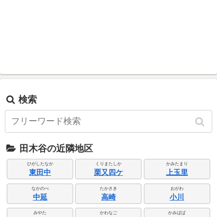
検索
田木谷の近隣地区
ひがしたなか
くりまたしか
かみたまり
東田中
栗又四ケ
上玉里
なかのべ
たかさき
おがわ
中延
高崎
小川
みやた
かわなご
かみばば