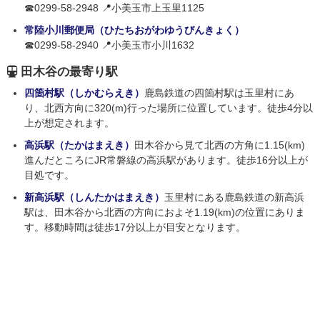
☎0299-58-2948 📍小美玉市上玉里1125
常陸小川郵便局（ひたちおがわゆうびんきょく）
☎0299-58-2940 📍小美玉市小川1632
田木谷の最寄り駅
四箇村駅（しかむらえき）
鹿島鉄道の四箇村駅は玉里村にあ
り、北西方向に320(m)行った場所に位置しています。徒歩4分以
上が想定されます。
高浜駅（たかはまえき）
田木谷から見て北西の方角に1.15(km)
進んだところにJR常磐線の高浜駅があります。徒歩16分以上が
目処です。
新高浜駅（しんたかはまえき）
玉里村にある鹿島鉄道の新高浜
駅は、田木谷から北西の方向におよそ1.19(km)の位置にありま
す。移動時間は徒歩17分以上が目安となります。