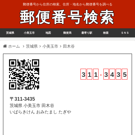
郵便番号から住所の検索、住所・地名から郵便番号を調べる
郵便番号検索
茨城県
小美玉市
地図
郵便局
最寄り駅
検索
ＳＮＳ
ホーム
茨城県
小美玉市
田木谷
3
1
1
-
3
4
3
5
〒311-3435
茨城県 小美玉市 田木谷
いばらきけん おみたまし たぎや