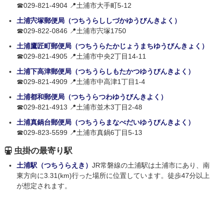
☎029-821-4904 📍土浦市大手町5-12
土浦宍塚郵便局（つちうらししづかゆうびんきよく）
☎029-822-0846 📍土浦市宍塚1750
土浦鷹匠町郵便局（つちうらたかじょうまちゆうびんきょく）
☎029-821-4905 📍土浦市中央2丁目14-11
土浦下高津郵便局（つちうらしもたかつゆうびんきよく）
☎029-821-4909 📍土浦市中高津1丁目1-4
土浦都和郵便局（つちうらつわゆうびんきよく）
☎029-821-4913 📍土浦市並木3丁目2-48
土浦真鍋台郵便局（つちうらまなべだいゆうびんきよく）
☎029-823-5599 📍土浦市真鍋6丁目5-13
虫掛の最寄り駅
土浦駅（つちうらえき）
JR常磐線の土浦駅は土浦市にあり、南
東方向に3.31(km)行った場所に位置しています。徒歩47分以上
が想定されます。