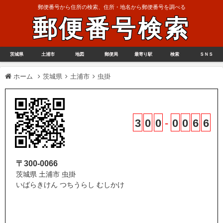
郵便番号から住所の検索、住所・地名から郵便番号を調べる
郵便番号検索
茨城県
土浦市
地図
郵便局
最寄り駅
検索
ＳＮＳ
ホーム
茨城県
土浦市
虫掛
3
0
0
-
0
0
6
6
〒300-0066
茨城県 土浦市 虫掛
いばらきけん つちうらし むしかけ