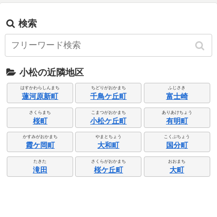
検索
小松の近隣地区
はすかわらしんまち
ちどりがおかまち
ふじさき
蓮河原新町
千鳥ケ丘町
富士崎
さくらまち
こまつがおかまち
ありあけちょう
桜町
小松ケ丘町
有明町
かすみがおかまち
やまとちょう
こくぶちょう
霞ケ岡町
大和町
国分町
たきた
さくらがおかまち
おおまち
滝田
桜ケ丘町
大町