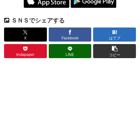
ＳＮＳでシェアする
X
Facebook
はてブ
Instapaper
LINE
コピー