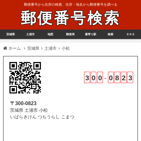
郵便番号から住所の検索、住所・地名から郵便番号を調べる
郵便番号検索
茨城県
土浦市
地図
郵便局
最寄り駅
検索
ＳＮＳ
ホーム
茨城県
土浦市
小松
3
0
0
-
0
8
2
3
〒300-0823
茨城県 土浦市 小松
いばらきけん つちうらし こまつ