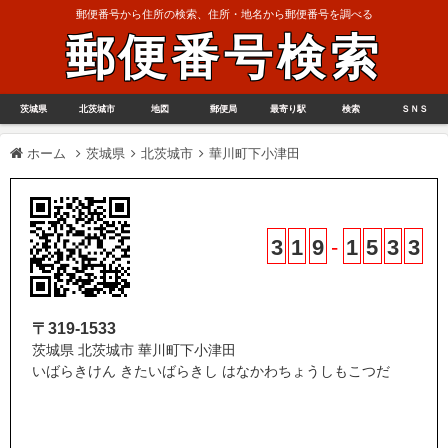
郵便番号から住所の検索、住所・地名から郵便番号を調べる
郵便番号検索
茨城県
北茨城市
地図
郵便局
最寄り駅
検索
ＳＮＳ
ホーム
茨城県
北茨城市
華川町下小津田
3
1
9
-
1
5
3
3
〒319-1533
茨城県 北茨城市 華川町下小津田
いばらきけん きたいばらきし はなかわちょうしもこつだ