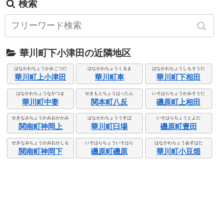
検索
華川町下小津田の近隣地区
はなかわちょうかみこつだ
はなかわちょうくるま
はなかわちょうしもそうだ
華川町上小津田
華川町車
華川町下相田
はなかわちょうなかつま
せきもとちょうはったん
いそはらちょうかみそうだ
華川町中妻
関本町八反
磯原町上相田
せきなみちょうかみおかかみ
はなかわちょううすば
いそはらちょうとよだ
関南町神岡上
華川町臼場
磯原町豊田
せきなみちょうかみおかしも
いそはらちょういそはら
はなかわちょうあずはた
関南町神岡下
磯原町磯原
華川町小豆畑