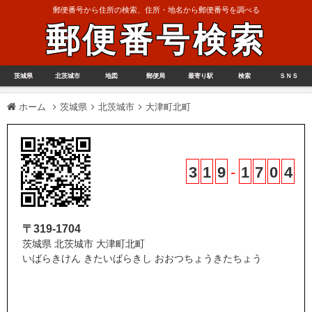
郵便番号から住所の検索、住所・地名から郵便番号を調べる
郵便番号検索
茨城県
北茨城市
地図
郵便局
最寄り駅
検索
ＳＮＳ
ホーム
茨城県
北茨城市
大津町北町
3
1
9
-
1
7
0
4
〒319-1704
茨城県 北茨城市 大津町北町
いばらきけん きたいばらきし おおつちょうきたちょう