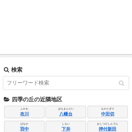
検索
四季の丘の近隣地区
ふかわ
はちまんだい
なかたぎり
布川
八幡台
中田切
はなか
しもい
おしつけしんでん
羽中
下井
押付新田