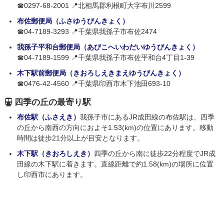
☎0297-68-2001 📍北相馬郡利根町大字布川2599
布佐郵便局（ふさゆうびんきょく）
☎04-7189-3293 📍千葉県我孫子市布佐2474
我孫子平和台郵便局（あびこへいわだいゆうびんきょく）
☎04-7189-1599 📍千葉県我孫子市布佐平和台4丁目1-39
木下駅前郵便局（きおろしえきまえゆうびんきょく）
☎0476-42-4560 📍千葉県印西市木下池田693-10
四季の丘の最寄り駅
布佐駅（ふさえき）
我孫子市にあるJR成田線の布佐駅は、四季
の丘から南西の方向におよそ1.53(km)の位置にあります。移動
時間は徒歩21分以上が目安となります。
木下駅（きおろしえき）
四季の丘から南に徒歩22分程度でJR成
田線の木下駅に着きます。直線距離で約1.58(km)の場所に位置
し印西市にあります。