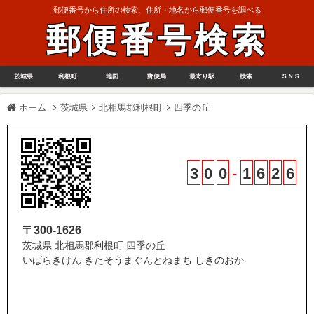
郵便番号から住所の検索、住所・地名から郵便番号を調べる
郵便番号検索
茨城県
利根町
地図
郵便局
最寄り駅
検索
ＳＮＳ
ホーム
茨城県
北相馬郡利根町
四季の丘
3
0
0
-
1
6
2
6
〒300-1626
茨城県 北相馬郡利根町 四季の丘
いばらきけん きたそうまぐんとねまち しきのおか