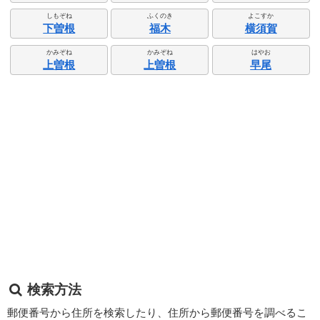
しもぞね
ふくのき
よこすか
下曽根
福木
横須賀
かみぞね
かみぞね
はやお
上曽根
上曽根
早尾
検索方法
郵便番号から住所を検索したり、住所から郵便番号を調べるこ