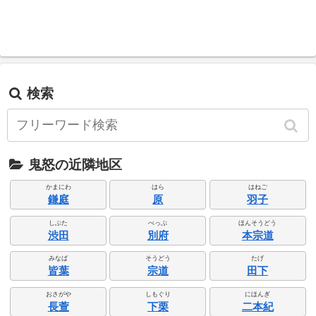
検索
鬼怒の近隣地区
かまにわ
はら
はねご
鎌庭
原
羽子
しぶた
べっぷ
ほんそうどう
渋田
別府
本宗道
みなば
そうどう
たげ
皆葉
宗道
田下
おさがや
しもぐり
にほんぎ
長萱
下栗
二本紀