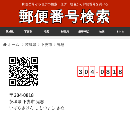
郵便番号から住所の検索、住所・地名から郵便番号を調べる
郵便番号検索
茨城県
下妻市
地図
郵便局
最寄り駅
検索
ＳＮＳ
ホーム
茨城県
下妻市
鬼怒
3
0
4
-
0
8
1
8
〒304-0818
茨城県 下妻市 鬼怒
いばらきけん しもつまし きぬ