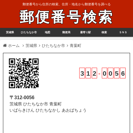
郵便番号から住所の検索、住所・地名から郵便番号を調べる
郵便番号検索
茨城県
ひたちなか市
地図
郵便局
最寄り駅
検索
ＳＮＳ
ホーム
茨城県
ひたちなか市
青葉町
3
1
2
-
0
0
5
6
〒312-0056
茨城県 ひたちなか市 青葉町
いばらきけん ひたちなかし あおばちょう