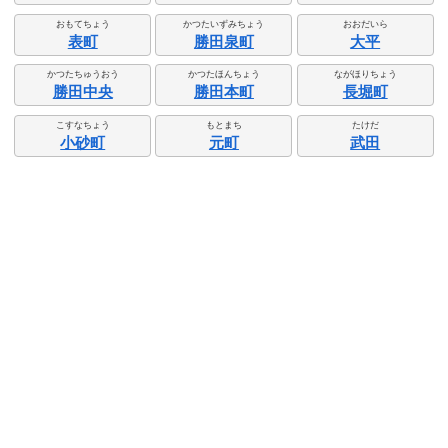
おもてちょう
かつたいずみちょう
おおだいら
表町
勝田泉町
大平
かつたちゅうおう
かつたほんちょう
ながほりちょう
勝田中央
勝田本町
長堀町
こすなちょう
もとまち
たけだ
小砂町
元町
武田