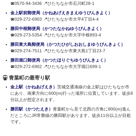
☎0570-94-3436 📍ひたちなか市石川町28-1
金上駅前郵便局（かねあげえきまえゆうびんきよく）
☎029-272-6903 📍ひたちなか市大平4丁目4-4
勝田中根郵便局（かつたなかねゆうびんきよく）
☎029-273-5354 📍ひたちなか市大字中根893-4
勝田東大島郵便局（かつたひがしおおしまゆうびんきょく）
☎029-274-7511 📍ひたちなか市東大島1丁目23-7
勝田堀口郵便局（かつたほりぐちゆうびんきょく）
☎029-272-6902 📍ひたちなか市大字堀口699-1
青葉町の最寄り駅
金上駅（かねあげえき）
茨城交通湊線の金上駅はひたちなか市
にあり、南東方向に600(m)行った場所に位置しています。徒歩8
分以上が想定されます。
勝田駅（かつたえき）
青葉町から見て北西の方角に800(m)進ん
だところにJR常磐線の勝田駅があります。徒歩11分以上が目処
です。