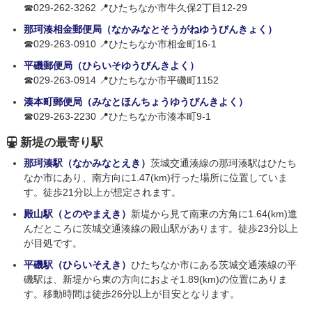
☎029-262-3262 📍ひたちなか市牛久保2丁目12-29
那珂湊相金郵便局（なかみなとそうがねゆうびんきょく）
☎029-263-0910 📍ひたちなか市相金町16-1
平磯郵便局（ひらいそゆうびんきよく）
☎029-263-0914 📍ひたちなか市平磯町1152
湊本町郵便局（みなとほんちょうゆうびんきよく）
☎029-263-2230 📍ひたちなか市湊本町9-1
新堤の最寄り駅
那珂湊駅（なかみなとえき）
茨城交通湊線の那珂湊駅はひたち
なか市にあり、南方向に1.47(km)行った場所に位置していま
す。徒歩21分以上が想定されます。
殿山駅（とのやまえき）
新堤から見て南東の方角に1.64(km)進
んだところに茨城交通湊線の殿山駅があります。徒歩23分以上
が目処です。
平磯駅（ひらいそえき）
ひたちなか市にある茨城交通湊線の平
磯駅は、新堤から東の方向におよそ1.89(km)の位置にありま
す。移動時間は徒歩26分以上が目安となります。