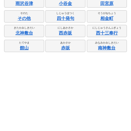
雨沢谷津
小谷金
田宮原
そのた
しじゅうほつく
そうがねちょう
その他
四十発句
相金町
きたかみしきだい
にしあかさか
にしじゅうさんぶぎょう
北神敷台
西赤坂
西十三奉行
たてやま
あかさか
みなみかみしきだい
館山
赤坂
南神敷台