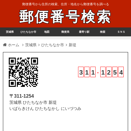
郵便番号から住所の検索、住所・地名から郵便番号を調べる
郵便番号検索
茨城県
ひたちなか市
地図
郵便局
最寄り駅
検索
ＳＮＳ
ホーム
茨城県
ひたちなか市
新堤
3
1
1
-
1
2
5
4
〒311-1254
茨城県 ひたちなか市 新堤
いばらきけん ひたちなかし にいづつみ